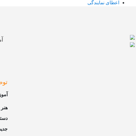
اعطای نمایندگی
آم
توض
آموز
هنر 
دستا
جدید