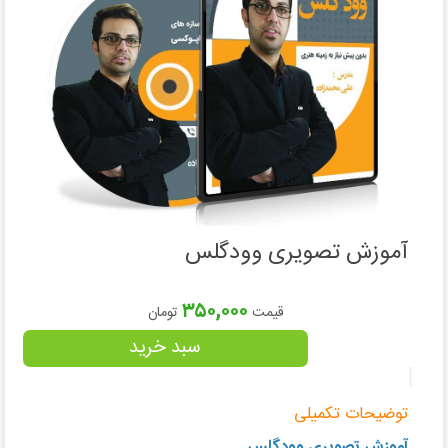
دوره
آموزشی
فنگ
شویی
دوره
انلاین
آموزش تصویری وودگلس
دکوراسیون
داخلی
۳۵۰,۰۰۰
قیمت
تومان
دوره
سبد خرید
انلاین
فنگ
توضیحات تکمیلی
شویی
آموزش تصویری وودگلس