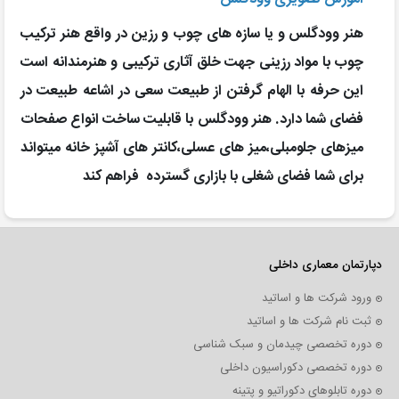
مقدماتی
هنر وودگلس و یا سازه های چوب و رزین در واقع هنر ترکیب
چیدمان در
چوب با مواد رزینی جهت خلق آثاری ترکیبی و هنرمندانه است
دکوراسیون
این حرفه با الهام گرفتن از طبیعت سعی در اشاعه طبیعت در
داخلی
فضای شما دارد. هنر وودگلس با قابلیت ساخت انواع صفحات
میزهای جلومبلی،میز های عسلی،کانتر های آشپز خانه میتواند
مقالات
برای شما فضای شغلی با بازاری گسترده فراهم کند
ویدئو
گالری
دپارتمان معماری داخلی
چوب
ورود شرکت ها و اساتید
و
ثبت نام شرکت ها و اساتید
دوره تخصصی چیدمان و سبک شناسی
رزین
دوره تخصصی دکوراسیون داخلی
دوره تابلوهای دکوراتیو و پتینه