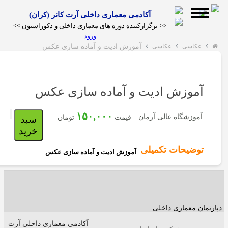
آکادمی معماری داخلی آرت کانر (کران)
<< برگزارکننده دوره های معماری داخلی و دکوراسیون >>
ورود
عکاسی
عکاسی
آموزش ادیت و آماده سازی عکس
آموزش ادیت و آماده سازی عکس
کارگاه
ها
۱۵۰,۰۰۰
آموزشگاه عالی آرمان
قیمت
تومان
سبد
خرید
دوره
عکاسی
دکوراسیون
توضیحات تکمیلی
آموزش ادیت و آماده سازی عکس
و مبلمان
آموزشی
دوره
چیدمان در
دوره انلاین
فنگ
انلاین
دکوراسیون
دکوراسیون
شویی
ویدئو
گالری
مقالات
فنگ
داخلی
داخلی
پارتمان معماری داخلی
چوب
شویی
آکادمی معماری داخلی آرت