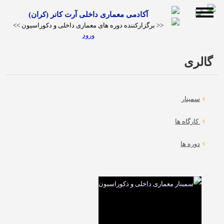
آکادمی معماری داخلی آرت کانر (کران)
<< برگزارکننده دوره های معماری داخلی و دکوراسیون >>
ورود
گالری
کارگاه
سمینار
ها
کارگاه ها
دوره
عکاسی
دکوراسیون
دوره ها
و مبلمان
آموزشی
دوره
چیدمان در
دوره انلاین
فنگ
انلاین
دکوراسیون
دکوراسیون
شویی
ویدئو
گالری
مقالات
فنگ
داخلی
داخلی
چوب
شویی