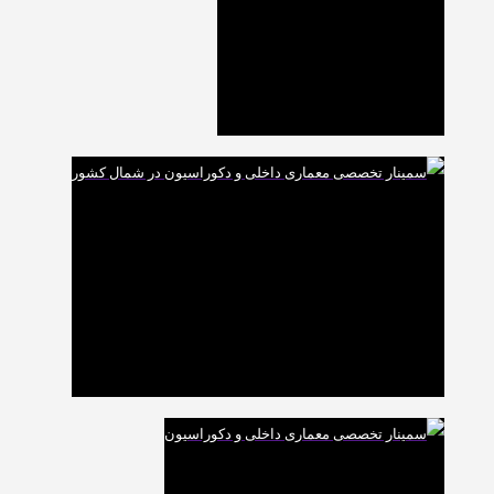
و
مقدماتی
رزین