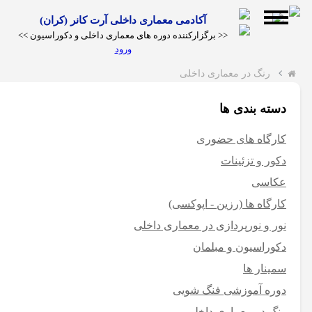
آکادمی معماری داخلی آرت کانر (کران)
<< برگزارکننده دوره های معماری داخلی و دکوراسیون >>
ورود
رنگ در معماری داخلی
دسته بندی ها
کارگاه
کارگاه های حضوری
ها
دکور و تزئینات
عکاسی
دوره
عکاسی
دکوراسیون
کارگاه ها (رزین - اپوکسی)
و مبلمان
آموزشی
نور و نورپردازی در معماری داخلی
دوره
چیدمان در
دوره انلاین
فنگ
دکوراسیون و مبلمان
انلاین
دکوراسیون
دکوراسیون
شویی
ویدئو
گالری
مقالات
سمینار ها
فنگ
داخلی
داخلی
دوره آموزشی فنگ شویی
چوب
شویی
رنگ در معماری داخلی