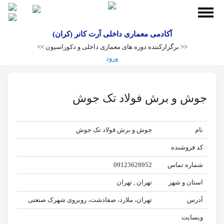
آکادمی معماری داخلی آرت کانر (کران)
<< برگزارکننده دوره های معماری داخلی و دکوراسیون >>
ورود
جوش و برش فولاد تک جوش
کارگاه
ها
نام
جوش و برش فولاد تک جوش
کد فروشنده
شماره تماس
09123628952
استان و شهر
تهران , تهران
عکاسی
آدرس
تهران، ملارد، صفادشت، روبروی شهرک صنعتی
دکوراسیون
و مبلمان
وبسایت