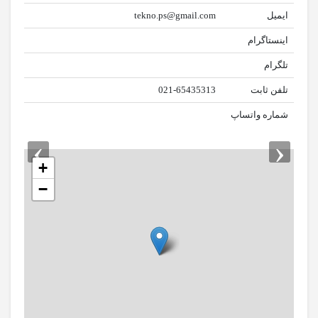
دوره
ایمیل
tekno.ps@gmail.com
آموزشی
اینستاگرام
فنگ
تلگرام
شویی
تلفن ثابت
021-65435313
شماره واتساپ
›
‹
دوره انلاین
+
دکوراسیون
−
داخلی
دوره
انلاین
فنگ
شویی
مقدماتی