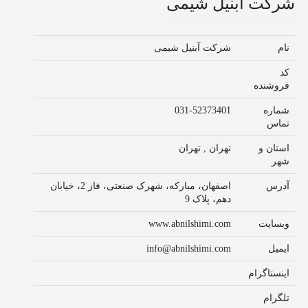
شرکت آبنیل شیمی
نام
شرکت آبنیل شیمی
کد
فروشنده
شماره
031-52373401
تماس
استان و
تهران , تهران
شهر
آدرس
اصفهان، مبارکه، شهرک صنعتی، فاز 2، خیابان
دهم، پلاک 9
وبسایت
www.abnilshimi.com
ایمیل
info@abnilshimi.com
اینستاگرام
تلگرام