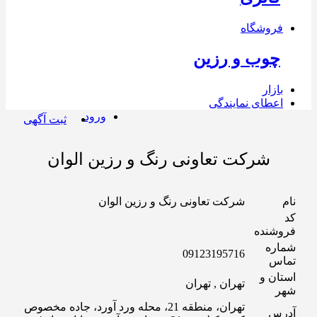
فروشگاه
چوب و رزین
بازار
اعطای نمایندگی
ورود
ثبت آگهی
شرکت تعاونی رنگ و رزین الوان
نام
شرکت تعاونی رنگ و رزین الوان
کد
فروشنده
شماره
09123195716
تماس
استان و
تهران , تهران
شهر
تهران، منطقه 21، محله ورد آورد، جاده مخصوص
آدرس