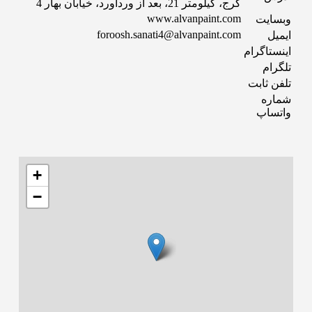
کرج، کیلومتر 21، بعد از وردآورد، خیابان بهار 4
www.alvanpaint.com
وبسایت
foroosh.sanati4@alvanpaint.com
ایمیل
اینستاگرام
تلگرام
تلفن ثابت
شماره
واتساپ
+
−